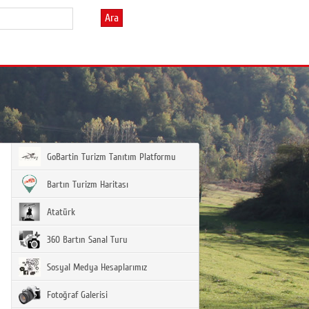
Ara
GoBartin Turizm Tanıtım Platformu
Bartın Turizm Haritası
Atatürk
360 Bartın Sanal Turu
Sosyal Medya Hesaplarımız
Fotoğraf Galerisi