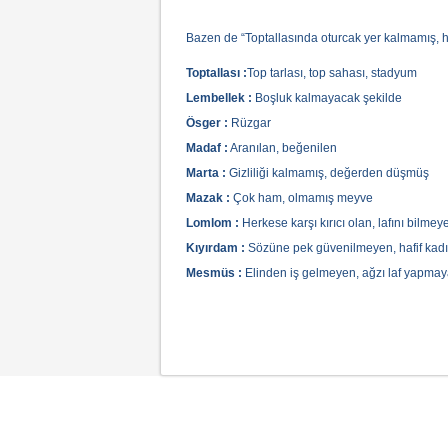
Bazen de “Toptallasında oturcak yer kalmamış, her
Toptallası :
Top tarlası, top sahası, stadyum
Lembellek :
Boşluk kalmayacak şekilde
Ösger :
Rüzgar
Madaf :
Aranılan, beğenilen
Marta :
Gizliliği kalmamış, değerden düşmüş
Mazak :
Çok ham, olmamış meyve
Lomlom :
Herkese karşı kırıcı olan, lafını bilmeye
Kıyırdam :
Sözüne pek güvenilmeyen, hafif kad
Mesmüs :
Elinden iş gelmeyen, ağzı laf yapmay