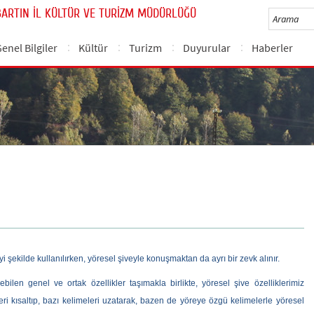
BARTIN İL KÜLTÜR VE TURİZM MÜDÜRLÜĞÜ
enel Bilgiler
Kültür
Turizm
Duyurular
Haberler
i şekilde kullanılırken, yöresel şiveyle konuşmaktan da ayrı bir zevk alınır.
bilen genel ve ortak özellikler taşımakla birlikte, yöresel şive özelliklerimiz
eleri kısaltıp, bazı kelimeleri uzatarak, bazen de yöreye özgü kelimelerle yöresel