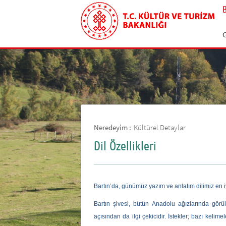
G
Neredeyim :
Kültürel Detaylar
Dil Özellikleri
Bartın’da, günümüz yazım ve anlatım dilimiz en iy
Bartın şivesi, bütün Anadolu ağızlarında görüle
açısından da ilgi çekicidir. İstekler; bazı kelim