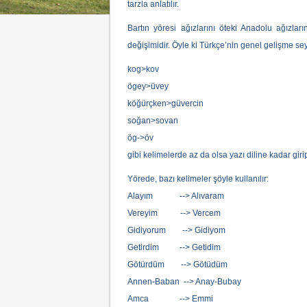
tarzla anlatılır.
Bartın yöresi ağızlarını öteki Anadolu ağızlar
değişimidir. Öyle ki Türkçe’nin genel gelişme sey
kog>kov
ögey>üvey
köğürçken>güvercin
soğan>sovan
ög->öv
gibi kelimelerde az da olsa yazı diline kadar girip
Yörede, bazı kelimeler şöyle kullanılır:
Alayım --> Alıvaram
Vereyim --> Vercem
Gidiyorum --> Gidiyom
Getirdim --> Getidim
Götürdüm --> Götüdüm
Annen-Baban --> Anay-Bubay
Amca --> Emmi