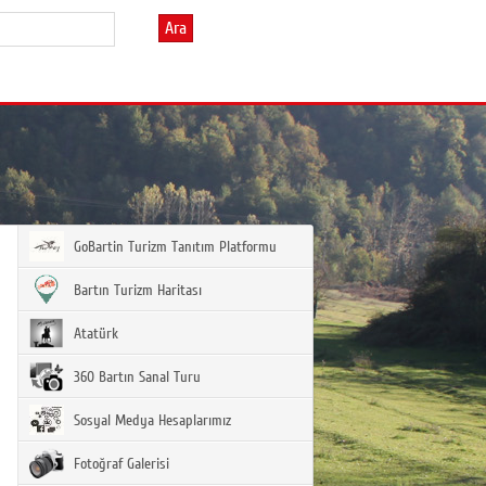
Ara
GoBartin Turizm Tanıtım Platformu
Bartın Turizm Haritası
Atatürk
360 Bartın Sanal Turu
Sosyal Medya Hesaplarımız
Fotoğraf Galerisi