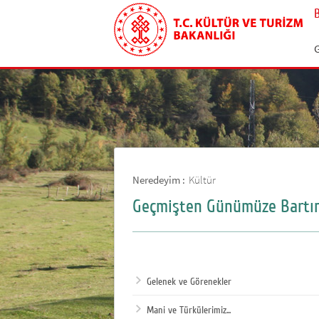
G
Neredeyim :
Kültür
Geçmişten Günümüze Bartı
Gelenek ve Görenekler
Mani ve Türkülerimiz...