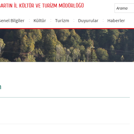
BARTIN İL KÜLTÜR VE TURİZM MÜDÜRLÜĞÜ
enel Bilgiler
Kültür
Turizm
Duyurular
Haberler
n