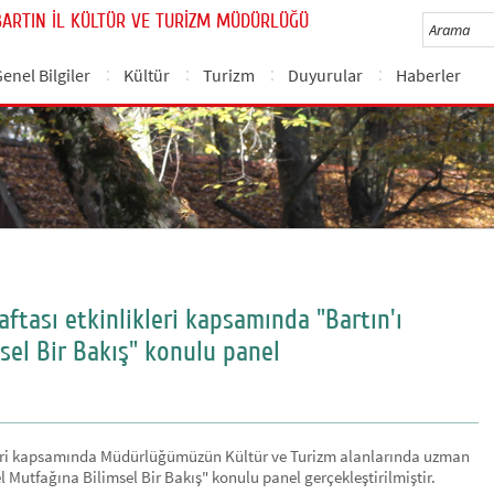
BARTIN İL KÜLTÜR VE TURİZM MÜDÜRLÜĞÜ
enel Bilgiler
Kültür
Turizm
Duyurular
Haberler
ftası etkinlikleri kapsamında "Bartın'ı
sel Bir Bakış" konulu panel
kleri kapsamında Müdürlüğümüzün Kültür ve Turizm alanlarında uzman
l Mutfağına Bilimsel Bir Bakış" konulu panel gerçekleştirilmiştir.