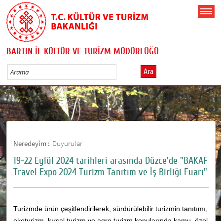
BARTIN İL KÜLTÜR VE TURİZM MÜDÜRLÜĞÜ
Ara
Neredeyim :
Duyurular
19-22 Eylül 2024 tarihleri arasında Düzce'de "BAKAF
Travel Expo 2024 Turizm Tanıtım ve İş Birliği Fuarı"
Turizmde ürün çeşitlendirilerek, sürdürülebilir turizmin tanıtımı,
ekoturizm, kırsal turizm ve agro turizm konularında kamu, özel