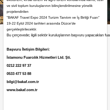
ve sivil toplum kuruluşlarının bilinçlendirilmesine yönelik
projelendirilen
"BAKAF Travel Expo 2024 Turizm Tanıtım ve İş Birliği Fuarı"
19-22 Eylül 2024 tarihleri arasında Düzce'de
gerçekleştirilecektir.
Bu çerçevede; ilgili sektör kuruluşlarının başvuru yapacakları 
fua
Başvuru İletişim Bilgileri:
İstamonu Fuarcılık Hizmetleri Ltd. Şti.
0212 222 97 37
0533 477 53 88
bilgi@bakaf.com.tr
www.bakaf.com.tr