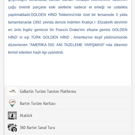
çoğu önemli parçalar eski aletlerle sadece el emeği ve ustalıkla
yapılmaktadır.GOLDEN HİND Tekkeönü'nde özel bir tersanede 3 yılda
tamamlanarak 1992 yılında denize indirilen Kraliçe I. Elizabeth devrinin
en ünlü İngiliz gemicisi Sir Francis Drake'nin efsane gemisi GOLDEN
HİND' in eşi TÜRK GOLDEN HİND ; Amerika'nın keşif yıldönümünde
düzenlenen "AMERİKA 500. ANI TAZELEME YARIŞMASI" nda ülkemizi
temsil ederken hayli ilgi uyandırdı.
GoBartin Turizm Tanıtım Platformu
Bartın Turizm Haritası
Atatürk
360 Bartın Sanal Turu