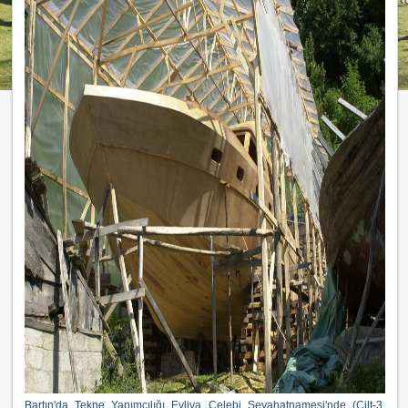
Bartın'da Tekne Yapımcılığı Evliya Çelebi Seyahatnamesi'nde (Cilt-3,