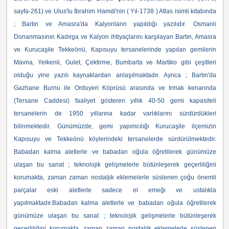
sayfa-261) ve Ulus'lu İbrahim Hamdi'nin ( Yıl-1738 ) Atlas isimli kitabında
; Bartın ve Amasra'da Kalyonların yapıldığı yazılıdır. Osmanlı
Donanmasının Kadırga ve Kalyon ihtiyaçlarını karşılayan Bartın, Amasra
ve Kurucaşile Tekkeönü, Kapısuyu tersanelerinde yapılan gemilerin
Mavna, Yelkenli, Gulet, Çektirme, Bumbarta ve Martiko gibi çeşitleri
olduğu yine yazılı kaynaklardan anlaşılmaktadır. Ayrıca ; Bartın'da
Gazhane Burnu ile Orduyeri Köprüsü arasında ve Irmak kenarında
(Tersane Caddesi) faaliyet gösteren yıllık 40-50 gemi kapasiteli
tersanelerin de 1950 yıllarına kadar varlıklarını sürdürdükleri
bilinmektedir. Günümüzde, gemi yapımcılığı
Kurucaşile ilçemizin
Kapısuyu ve Tekkeönü köylerindeki tersanelerde sürdürülmektedir.
Babadan kalma aletlerle ve babadan oğula öğretilerek günümüze
ulaşan bu sanat ; teknolojik gelişmelerle bütünleşerek geçerliliğini
korumakta, zaman zaman nostaljik eklemelerle süslenen çoğu önemli
parçalar eski aletlerle sadece el emeği ve ustalıkla
yapılmaktadır.Babadan kalma aletlerle ve babadan oğula öğretilerek
günümüze ulaşan bu sanat ; teknolojik gelişmelerle bütünleşerek
geçerliliğini korumakta, zaman zaman nostaljik eklemelerle süslenen