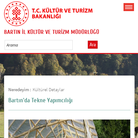
BARTIN İL KÜLTÜR VE TURİZM MÜDÜRLÜĞÜ
Ara
Neredeyim :
Kültürel Detaylar
Bartın'da Tekne Yapımcılığı