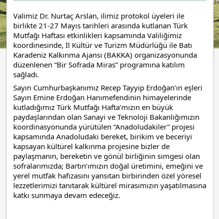
Valimiz Dr. Nurtaç Arslan, ilimiz protokol üyeleri ile 
birlikte 21-27 Mayıs tarihleri arasında kutlanan Türk 
Mutfağı Haftası etkinlikleri kapsamında Valiliğimiz 
koordinesinde, İl Kültür ve Turizm Müdürlüğü ile Batı 
Karadeniz Kalkınma Ajansı (BAKKA) organizasyonunda 
düzenlenen “Bir Sofrada Miras” programına katılım 
sağladı.
Sayın Cumhurbaşkanımız Recep Tayyip Erdoğan’ın eşleri 
Sayın Emine Erdoğan Hanımefendinin himayelerinde 
kutladığımız Türk Mutfağı Hafta’mızın en büyük 
paydaşlarından olan Sanayi ve Teknoloji Bakanlığımızın 
koordinasyonunda yürütülen “Anadoludakiler” projesi 
kapsamında Anadoludaki bereket, birikim ve beceriyi 
kapsayan kültürel kalkınma projesine bizler de 
paylaşmanın, bereketin ve gönül birliğinin simgesi olan 
sofralarımızda; Bartın’ımızın doğal üretimini, emeğini ve 
yerel mutfak hafızasını yansıtan birbirinden özel yöresel 
lezzetlerimizi tanıtarak kültürel mirasımızın yaşatılmasına 
katkı sunmaya devam edeceğiz.