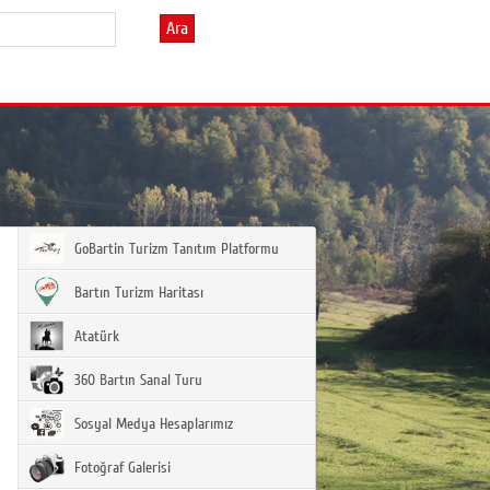
Ara
GoBartin Turizm Tanıtım Platformu
Bartın Turizm Haritası
Atatürk
360 Bartın Sanal Turu
Sosyal Medya Hesaplarımız
Fotoğraf Galerisi