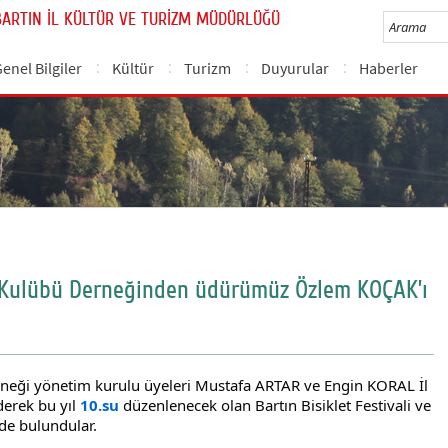
BARTIN İL KÜLTÜR VE TURİZM MÜDÜRLÜĞÜ
enel Bilgiler
Kültür
Turizm
Duyurular
Haberler
t Kulübü Derneğinden üdürümüz Özlem KOÇAK’ı
erneği yönetim kurulu üyeleri Mustafa ARTAR ve Engin KORAL İl
erek bu yıl
10.su
düzenlenecek olan
Bartın Bisiklet Festivali ve
rde bulundular.