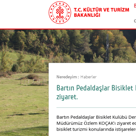
G
Neredeyim :
Haberler
Bartın Pedaldaşlar Bisikle
ziyaret.
Bartın Pedaldaşlar Bisiklet Kulübü D
Müdürümüz Özlem KOÇAK’ı ziyaret ed
bisiklet turizmi konularında istişarele