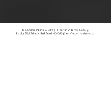
Tüm hakları saklıdır © 2026 | T.C. Kültür ve Turizm Bakanlığı
Bu site Bilgi Teknolojileri Genel Müdürlüğü tarafından hazırlanmıştır.