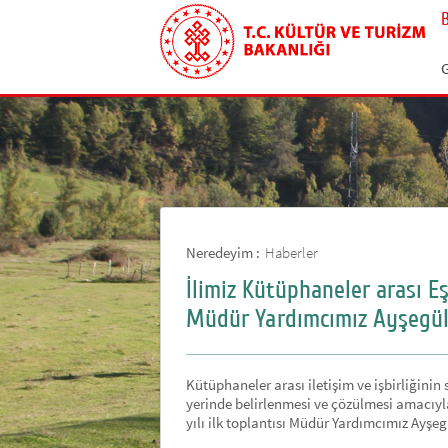
G
Neredeyim :
Haberler
İlimiz Kütüphaneler arası Es
Müdür Yardımcımız Ayşegül YA
Kütüphaneler arası iletişim ve işbirliğin
yerinde belirlenmesi ve çözülmesi amacıyla
yılı ilk toplantısı Müdür Yardımcımız Ayşegül