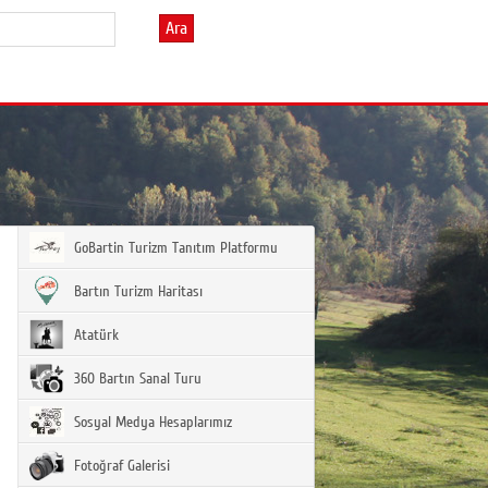
Ara
GoBartin Turizm Tanıtım Platformu
Bartın Turizm Haritası
Atatürk
360 Bartın Sanal Turu
Sosyal Medya Hesaplarımız
Fotoğraf Galerisi