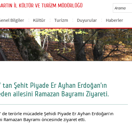
BARTIN İL KÜLTÜR VE TURİZM MÜDÜRLÜĞÜ
enel Bilgiler
Kültür
Turizm
Duyurular
Haberler
 tan Şehit Piyade Er Ayhan Erdoğan’ın
en ailesini Ramazan Bayramı Ziyareti.
de terörle mücadele Şehidi Piyade Er Ayhan Erdoğan’ın
i Ramazan Bayramı öncesinde ziyaret etti.