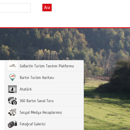
Ara
GoBartin Turizm Tanıtım Platformu
Bartın Turizm Haritası
Atatürk
360 Bartın Sanal Turu
Sosyal Medya Hesaplarımız
Fotoğraf Galerisi