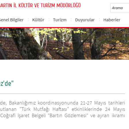
BARTIN İL KÜLTÜR VE TURİZM MÜDÜRLÜĞÜ
enel Bilgiler
Kültür
Turizm
Duyurular
Haberler
z'de"
de, Bakanlığımız koordinasyonunda 21-27 Mayıs tarihleri
utlanan "Türk Mutfağı Haftası" etkinliklerinde 24 Mayıs
Coğrafi İşaret Belgeli “Bartın Gözlemesi” ve ayran ikramı